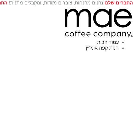
ילוג
החברים שלנו
נהנים מהנחות, צוברים נקודות, ומקבלים מתנות!
התח
מות
תוכן
ל
Turrialb
עמוד הבית
חנות קפה אונליין