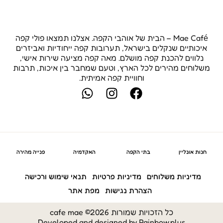
Mae Café – הבית של אוהבי הקפה. אצלנו תמצאו פולי קפה
איכותיים שנקלים בישראל, תערובות קפה ייחודיות ואביזרים
נלווים להכנת קפה מושלם. מאה קפה מציעה שירות אישי,
משלוחים מהירים לכל הארץ, וטעם שמחבר בין איכות, תרבות
וחוויית קפה אמיתית.
W
I
F
h
n
a
a
s
c
t
t
e
s
a
b
a
g
o
חנות אונליין
בתי הקפה
האקדמיה
פנייה מהירה
p
r
o
p
a
k
מדיניות משלוחים
מדיניות פרטיות
תנאי שימוש ורכישה
m
הצהרת נגישות
מפת אתר
כל הזכויות שמורות 2026© cafe mae
Developed and designed by
Rainbow.plus