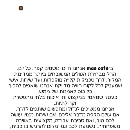
ילוג
תוכן
0
עגלת
דף הבית
»
דרושים
דרושים
קניות
האקדמיה וסדנאות קפה
רשת בתי קפה
חנות קפה אונליין
ב־
mae cafe
אנחנו חיים ונושמים קפה. כל יום.
החל מבחירת הפולים המשובחים ביותר ממדינות
המקור, דרך טכניקות קלייה מוקפדות ועד שירות אישי
שמעניק לכל לקוח חוויה מדויקת אנחנו שואפים להפוך
כל כוס לאמנות של ממש.
כעסק שמאמין במקצועיות, איכות בלתי מתפשרת
וקהילתיות,
אנחנו ממשיכים לגדול ומחפשים שותפים לדרך.
אם עולם הקפה מדבר אליכם, אם שירות מצוין עושה
לכם טוב, ואם סביבת עבודה, מקצועית באווירה
משפחתית, נשמעת לכם כמו מקום להרגיש בו בבית,