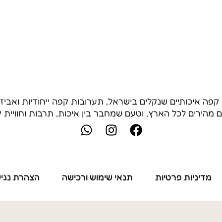
 פולי קפה איכותיים שנקלים בישראל, תערובות קפה ייחודיות ו
ם מהירים לכל הארץ, וטעם שמחבר בין איכות, תרבות וחוויית 
W
I
F
h
n
a
a
s
c
t
t
e
s
a
b
מדיניות פרטיות
תנאי שימוש ורכישה
הצהרת נגי
a
g
o
p
r
o
p
a
k