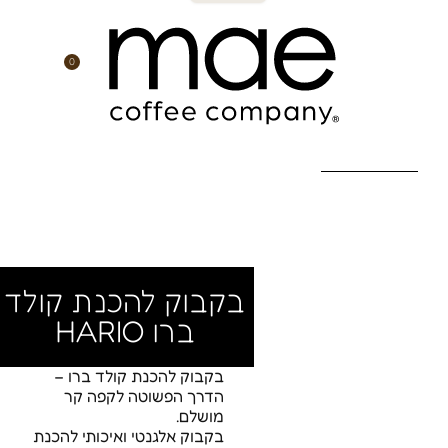
ילוג
תוכן
0
עגלת
קניות
האקדמיה וסדנאות קפה
רשת בתי קפה
חנות קפה אונליין
מוצרים נלווים
דף הבית
»
חנות
»
מוצרים נלווים
»
בקבוק להכנת קולד ברו
Hario
בקבוק להכנת קולד
ברו HARIO
בקבוק להכנת קולד ברו –
הדרך הפשוטה לקפה קר
מושלם.
בקבוק אלגנטי ואיכותי להכנת