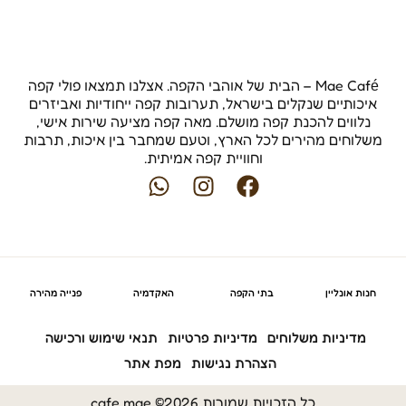
Mae Café – הבית של אוהבי הקפה. אצלנו תמצאו פולי קפה
איכותיים שנקלים בישראל, תערובות קפה ייחודיות ואביזרים
נלווים להכנת קפה מושלם. מאה קפה מציעה שירות אישי,
משלוחים מהירים לכל הארץ, וטעם שמחבר בין איכות, תרבות
וחוויית קפה אמיתית.
W
I
F
h
n
a
a
s
c
t
t
e
s
a
b
a
g
o
חנות אונליין
בתי הקפה
האקדמיה
פנייה מהירה
p
r
o
p
a
k
מדיניות משלוחים
מדיניות פרטיות
תנאי שימוש ורכישה
m
הצהרת נגישות
מפת אתר
כל הזכויות שמורות 2026© cafe mae